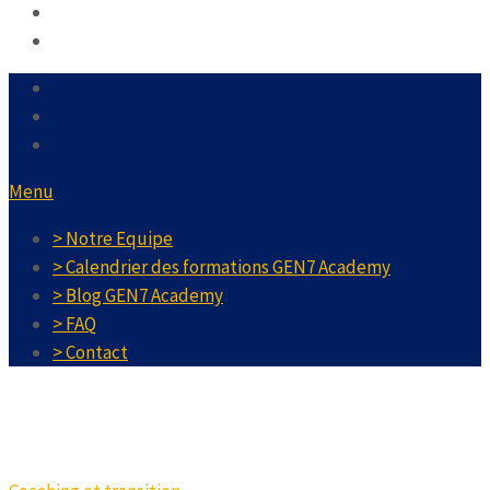
Menu
> Notre Equipe
> Calendrier des formations GEN7 Academy
> Blog GEN7 Academy
> FAQ
> Contact