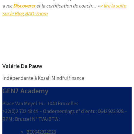
avec
Discoverer
et la certification de coach… »
> lire la suite
sur le Blog BAO-Zoom
Valérie De Pauw
Indépendante à Kosali Mindfulfinance
GEN7 Academy
Place Van Meyel 16 – 1040 Bruxelles
+32(0)2 732 48 44 – Ondernemings n° d’entr. : 0642.922.928 –
RPM : Brussel N° TVA/BTW :
BE0642922928