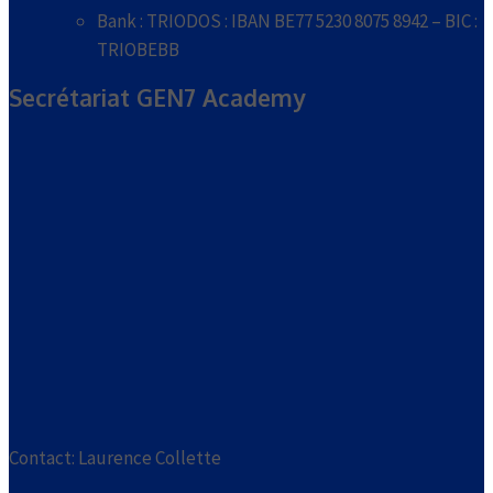
Bank : TRIODOS : IBAN BE77 5230 8075 8942 – BIC :
TRIOBEBB
Secrétariat GEN7 Academy
Contact: Laurence Collette