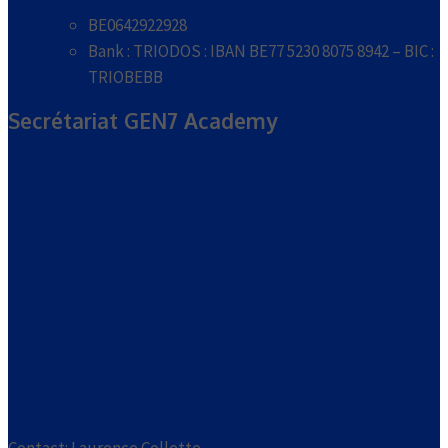
BE0642922928
Bank : TRIODOS : IBAN BE77 5230 8075 8942 – BIC :
TRIOBEBB
Secrétariat GEN7 Academy