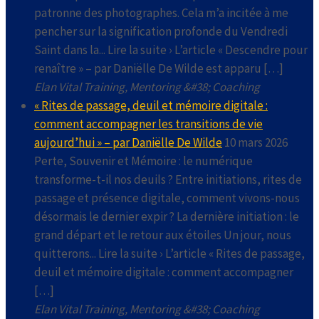
patronne des photographes. Cela m’a incitée à me
pencher sur la signification profonde du Vendredi
Saint dans la... Lire la suite › L’article « Descendre pour
renaître » – par Daniëlle De Wilde est apparu […]
Elan Vital Training, Mentoring &#38; Coaching
« Rites de passage, deuil et mémoire digitale :
comment accompagner les transitions de vie
aujourd’hui » – par Daniëlle De Wilde
10 mars 2026
Perte, Souvenir et Mémoire : le numérique
transforme-t-il nos deuils ? Entre initiations, rites de
passage et présence digitale, comment vivons-nous
désormais le dernier expir ? La dernière initiation : le
grand départ et le retour aux étoiles Un jour, nous
quitterons... Lire la suite › L’article « Rites de passage,
deuil et mémoire digitale : comment accompagner
[…]
Elan Vital Training, Mentoring &#38; Coaching