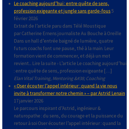
Le coaching aujourd’hui : entre quête de sens,
profession exigeante et jungle sans garde‑fous
5
février 2026
Extrait de l’article paru dans Télé Moustique
par Catherine Ernens journaliste Au Bouche à Oreille
Dans un hall d’entrée baigné de lumière, quatre
futurs coachs font une pause, thé à la main. Leur
formation vient de commencer, et déjà un mot
revient... Lire la suite › L’article Le coaching aujourd’hui
: entre quête de sens, profession exigeante […]
Elan Vital Training, Mentoring &#38; Coaching
« Oser écouter l’appel intérieur : quand la vie nous
invite à transformer notre chemin » – par Astrid Lenain
17 janvier 2026
Le parcours inspirant d’Astrid, ingénieur &
naturopathe : du sens, du courage et la puissance du
retour à soi Oser écouter l’appel intérieur : quand la