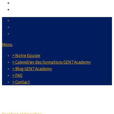
Menu
> Notre Equipe
> Calendrier des formations GEN7 Academy
> Blog GEN7 Academy
> FAQ
> Contact