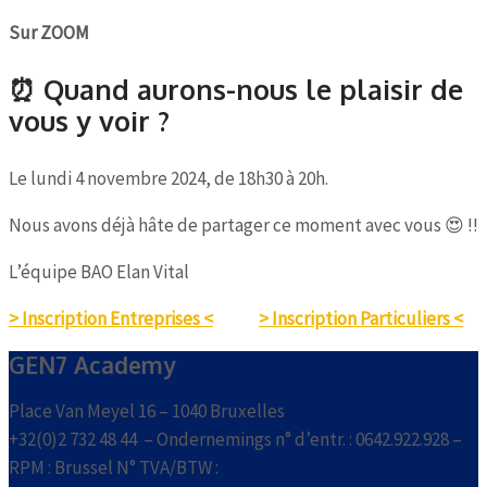
Sur ZOOM
⏰ Quand aurons-nous le plaisir de
vous y voir ?
Le lundi 4 novembre 2024, de 18h30 à 20h.
Nous avons déjà hâte de partager ce moment avec vous 😍 !!
L’équipe BAO Elan Vital
> Inscription Entreprises <
–
> Inscription Particuliers <
GEN7 Academy
Place Van Meyel 16 – 1040 Bruxelles
+32(0)2 732 48 44 – Ondernemings n° d’entr. : 0642.922.928 –
RPM : Brussel N° TVA/BTW :