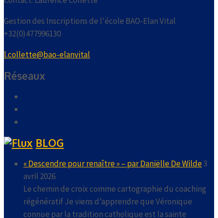
Contact: Laurence Collette
Gestion des Inscriptions de l'école BAO-Elan Vital
+32(0)477996130
l.collette@bao-elanvital
Réseaux
BLOG
« Descendre pour renaître » – par Daniëlle De Wilde
3
avril 2026
Le chemin de croix comme cartographie du coaching
régénératif Je viens d’apprendre que Véronique
connue par la tradition catholique est la sainte