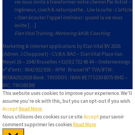
vie nous invite à transformer notre chemin Par Astrid –
Ingénieur, coach & naturopathe... Lire la suite › L’article
« Oser écouter l’appel intérieur : quand la vie nous
invite […]
Elan Vital Training, Mentoring &#38; Coaching
Marketing & Internet applications by Elan Vital BV 2026
(Admin. J.Choppinet) - C.V.B.A. BAO – Elan Vital Place Van
Meyel 16 – 1040 Bruxelles +32(0)2 732 48 44 – Ondernemings
n° d’entr. : 0642.922.928 – RPM : Brussel N° TVA/BTW :
BE0642922928 Bank : TRIODOS : IBAN BE77 5230 8075 8942 –
BIC : TRIOBEBB
This website uses cookies to improve your experience. We'll
assume you're ok with this, but you can opt-out if you wish.
Accept
Read More
Nous utilisons des cookies sur ce site
Accept
pour savoir
comment supprimer les cookies
Read More