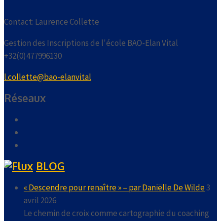
Contact: Laurence Collette
Gestion des Inscriptions de l'école BAO-Elan Vital
+32(0)477996130
l.collette@bao-elanvital
Réseaux
BLOG
« Descendre pour renaître » – par Daniëlle De Wilde
3
avril 2026
Le chemin de croix comme cartographie du coaching