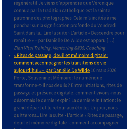
régénératif Je viens d’apprendre que Véronique
connue par la tradition catholique est la sainte
patronne des photographes. Cela m’a incitée à me
pencher sur la signification profonde du Vendredi
Saint dans la... Lire la suite › L’article « Descendre pour
renaître » – par Daniëlle De Wilde est apparu […]
Elan Vital Training, Mentoring &#38; Coaching
« Rites de passage, deuil et mémoire digitale :
comment accompagner les transitions de vie
aujourd’hui » – par Daniëlle De Wilde
10 mars 2026
Perte, Souvenir et Mémoire : le numérique
transforme-t-il nos deuils ? Entre initiations, rites de
passage et présence digitale, comment vivons-nous
désormais le dernier expir ? La dernière initiation : le
grand départ et le retour aux étoiles Un jour, nous
quitterons... Lire la suite › L’article « Rites de passage,
deuil et mémoire digitale : comment accompagner