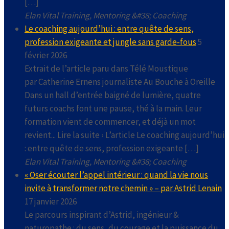
[…]
Elan Vital Training, Mentoring &#38; Coaching
Le coaching aujourd’hui : entre quête de sens,
profession exigeante et jungle sans garde‑fous
5
février 2026
Extrait de l’article paru dans Télé Moustique
par Catherine Ernens journaliste Au Bouche à Oreille
Dans un hall d’entrée baigné de lumière, quatre
futurs coachs font une pause, thé à la main. Leur
formation vient de commencer, et déjà un mot
revient... Lire la suite › L’article Le coaching aujourd’hui
: entre quête de sens, profession exigeante […]
Elan Vital Training, Mentoring &#38; Coaching
« Oser écouter l’appel intérieur : quand la vie nous
invite à transformer notre chemin » – par Astrid Lenain
17 janvier 2026
Le parcours inspirant d’Astrid, ingénieur &
naturopathe : du sens, du courage et la puissance du