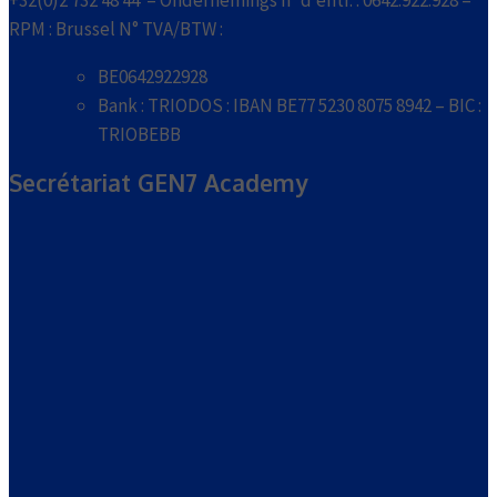
+32(0)2 732 48 44 – Ondernemings n° d’entr. : 0642.922.928 –
RPM : Brussel N° TVA/BTW :
BE0642922928
Bank : TRIODOS : IBAN BE77 5230 8075 8942 – BIC :
TRIOBEBB
Secrétariat GEN7 Academy