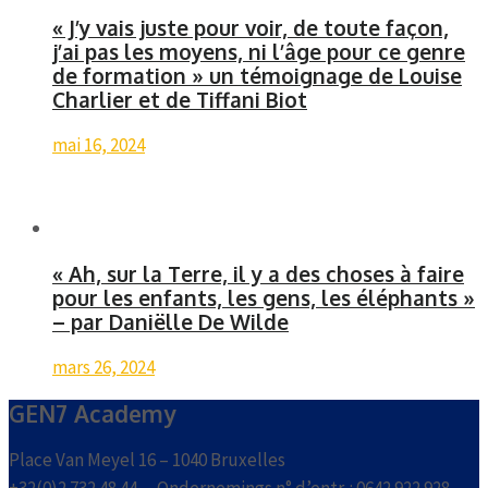
« J’y vais juste pour voir, de toute façon,
j’ai pas les moyens, ni l’âge pour ce genre
de formation » un témoignage de Louise
Charlier et de Tiffani Biot
mai 16, 2024
« Ah, sur la Terre, il y a des choses à faire
pour les enfants, les gens, les éléphants »
– par Daniëlle De Wilde
mars 26, 2024
GEN7 Academy
Place Van Meyel 16 – 1040 Bruxelles