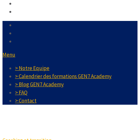
Menu
> Notre Equipe
> Calendrier des formations GEN7 Academy
> Blog GEN7 Academy
> FAQ
> Contact