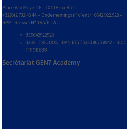
Place Van Meyel 16 – 1040 Bruxelles
+32(0)2 732 48 44 – Ondernemings n° d’entr. : 0642.922.928 –
RPM : Brussel N° TVA/BTW :
BE0642922928
Bank : TRIODOS : IBAN BE77 5230 8075 8942 – BIC :
TRIOBEBB
Secrétariat GEN7 Academy