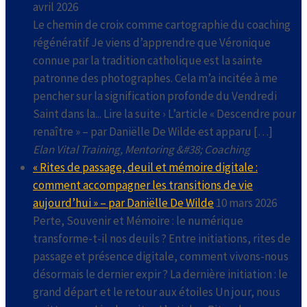
avril 2026
Le chemin de croix comme cartographie du coaching
régénératif Je viens d’apprendre que Véronique
connue par la tradition catholique est la sainte
patronne des photographes. Cela m’a incitée à me
pencher sur la signification profonde du Vendredi
Saint dans la... Lire la suite › L’article « Descendre pour
renaître » – par Daniëlle De Wilde est apparu […]
Elan Vital Training, Mentoring &#38; Coaching
« Rites de passage, deuil et mémoire digitale :
comment accompagner les transitions de vie
aujourd’hui » – par Daniëlle De Wilde
10 mars 2026
Perte, Souvenir et Mémoire : le numérique
transforme-t-il nos deuils ? Entre initiations, rites de
passage et présence digitale, comment vivons-nous
désormais le dernier expir ? La dernière initiation : le
grand départ et le retour aux étoiles Un jour, nous