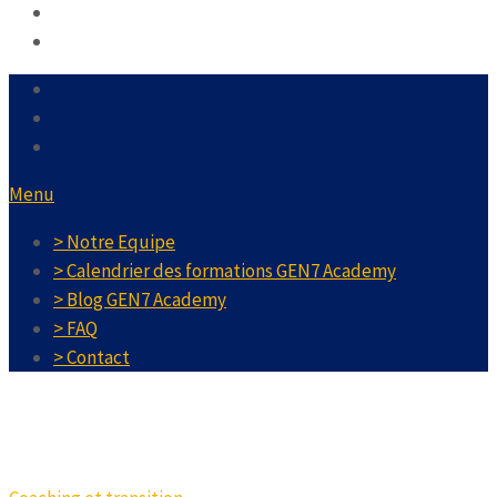
Menu
> Notre Equipe
> Calendrier des formations GEN7 Academy
> Blog GEN7 Academy
> FAQ
> Contact