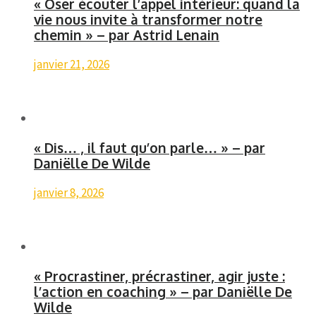
« Oser écouter l’appel intérieur: quand la
vie nous invite à transformer notre
chemin » – par Astrid Lenain
janvier 21, 2026
« Dis… , il faut qu’on parle… » – par
Daniëlle De Wilde
janvier 8, 2026
« Procrastiner, précrastiner, agir juste :
l’action en coaching » – par Daniëlle De
Wilde