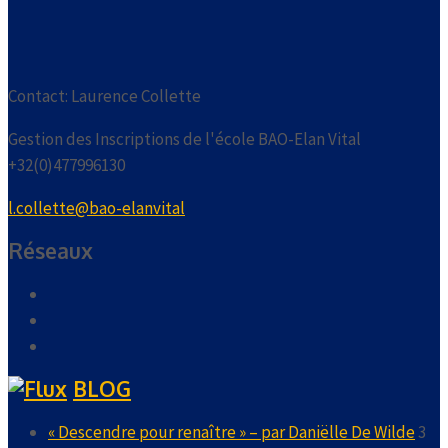
Contact: Laurence Collette
Gestion des Inscriptions de l'école BAO-Elan Vital
+32(0)477996130
l.collette@bao-elanvital
Réseaux
BLOG
« Descendre pour renaître » – par Daniëlle De Wilde
3