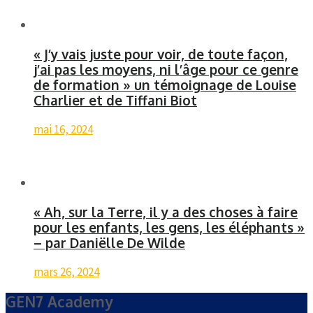
« J’y vais juste pour voir, de toute façon,
j’ai pas les moyens, ni l’âge pour ce genre
de formation » un témoignage de Louise
Charlier et de Tiffani Biot
mai 16, 2024
« Ah, sur la Terre, il y a des choses à faire
pour les enfants, les gens, les éléphants »
– par Daniëlle De Wilde
mars 26, 2024
GEN7 Academy