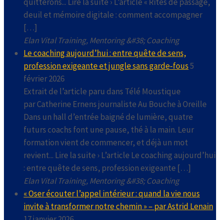
quitterons... Lire la suite › L’article « Rites de passage,
deuil et mémoire digitale : comment accompagner
[…]
Elan Vital Training, Mentoring &#38; Coaching
Le coaching aujourd’hui : entre quête de sens,
profession exigeante et jungle sans garde‑fous
5
février 2026
Extrait de l’article paru dans Télé Moustique
par Catherine Ernens journaliste Au Bouche à Oreille
Dans un hall d’entrée baigné de lumière, quatre
futurs coachs font une pause, thé à la main. Leur
formation vient de commencer, et déjà un mot
revient... Lire la suite › L’article Le coaching aujourd’hui
: entre quête de sens, profession exigeante […]
Elan Vital Training, Mentoring &#38; Coaching
« Oser écouter l’appel intérieur : quand la vie nous
invite à transformer notre chemin » – par Astrid Lenain
17 janvier 2026